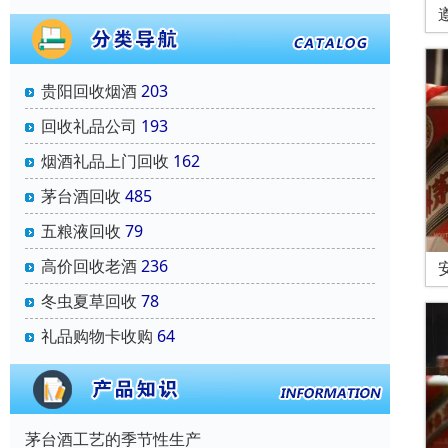
贵阳回收烟酒
203
回收礼品公司
193
烟酒礼品上门回收
162
茅台酒回收
485
五粮液回收
79
高价回收老酒
236
冬虫夏草回收
78
礼品购物卡收购
64
茅台酒工艺的季节性生产