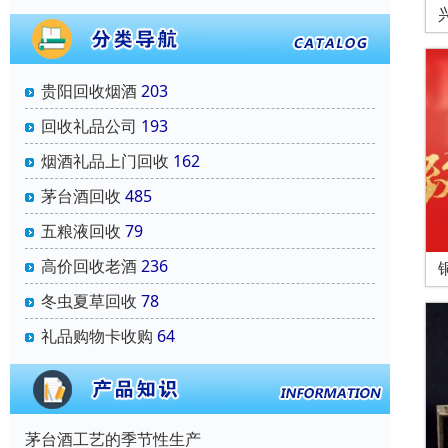
贵阳回收烟酒
203
回收礼品公司
193
烟酒礼品上门回收
162
茅台酒回收
485
五粮液回收
79
高价回收老酒
236
冬虫夏草回收
78
礼品购物卡收购
64
茅台酒工艺的季节性生产