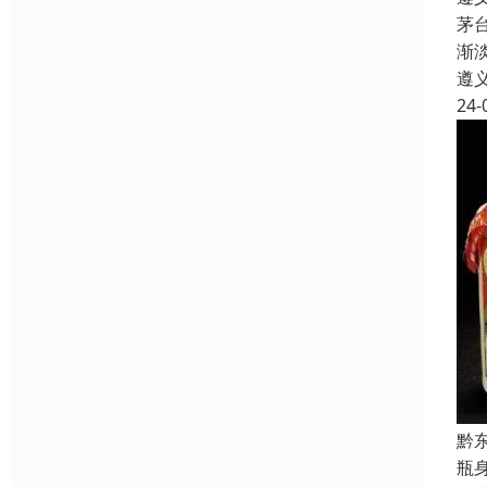
茅
渐
遵
24-
黔
瓶