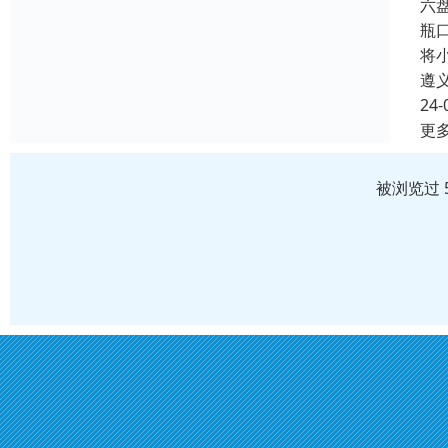
六
瓶
将
遵
24-
更
被浏览过 