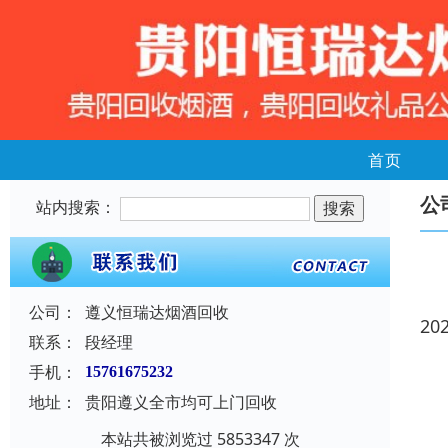
首页
公
站内搜索：
公司：
遵义恒瑞达烟酒回收
20
联系：
段经理
手机：
15761675232
地址：
贵阳遵义全市均可上门回收
本站共被浏览过 5853347 次