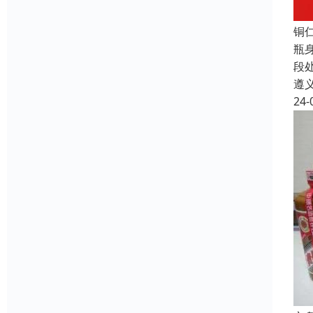
铜
瓶
段
遵
24-