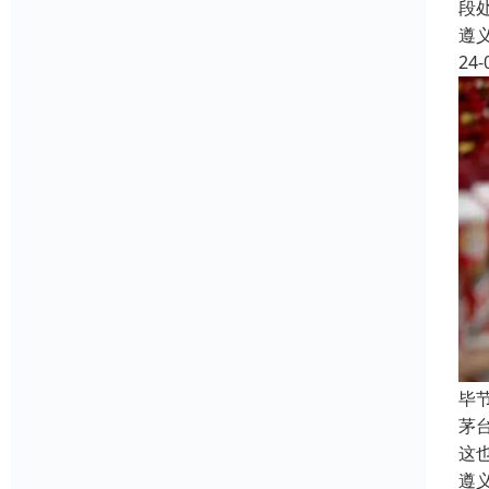
段
遵
24-
毕
茅
这
遵