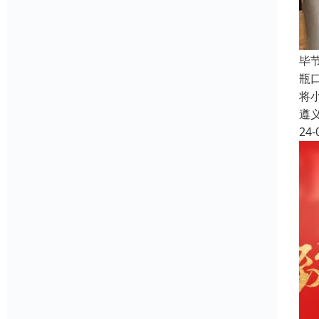
毕
瓶
将
遵
24-