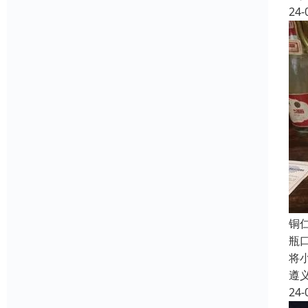
24-
铜
瓶
将
遵
24-