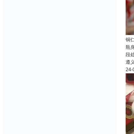
铜
瓶
段
遵
24-