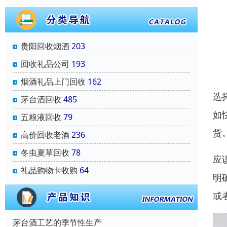
贵阳回收烟酒
203
回收礼品公司
193
烟酒礼品上门回收
162
选
茅台酒回收
485
如
五粮液回收
79
货
高价回收老酒
236
冬虫夏草回收
78
应
礼品购物卡收购
64
明
或
茅台酒工艺的季节性生产