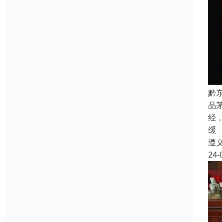
黔
品
经
缓
遵
24-