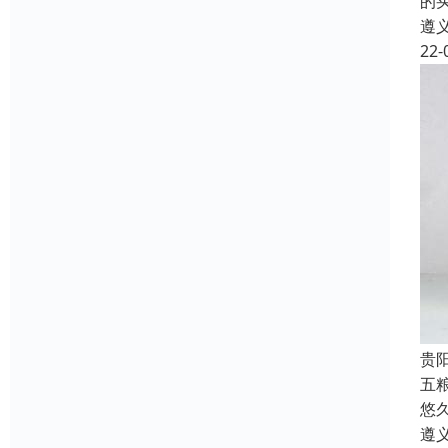
的
遵
22-
贵
五
悠
遵