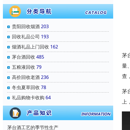
贵阳回收烟酒
203
回收礼品公司
193
烟酒礼品上门回收
162
茅
茅台酒回收
485
量
五粮液回收
79
查
高价回收老酒
236
冬虫夏草回收
78
茅
礼品购物卡收购
64
上
茅台酒工艺的季节性生产