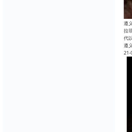
遵
拉菲
代以
遵
21-