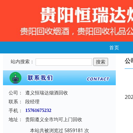
首页
公
站内搜索：
公司：
遵义恒瑞达烟酒回收
20
联系：
段经理
手机：
15761675232
地址：
贵阳遵义全市均可上门回收
本站共被浏览过 5859181 次