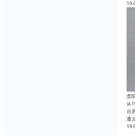
19-
贵
从
台
遵
19-