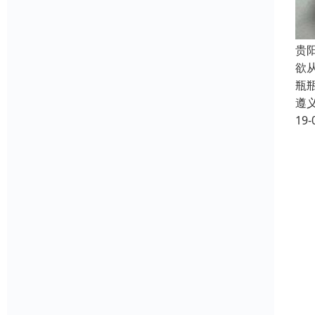
贵
欲
瓶
遵
19-